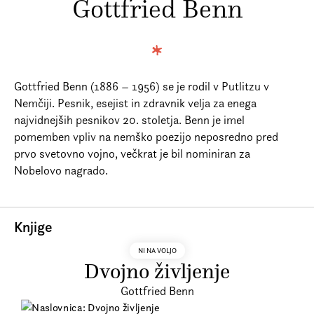
Gottfried Benn
Prijava na e-novice
Foreign Rights
Gottfried Benn (1886 – 1956) se je rodil v Putlitzu v
Nemčiji. Pesnik, esejist in zdravnik velja za enega
najvidnejših pesnikov 20. stoletja. Benn je imel
pomemben vpliv na nemško poezijo neposredno pred
prvo svetovno vojno, večkrat je bil nominiran za
Nobelovo nagrado.
Knjige
NI NA VOLJO
Dvojno življenje
Gottfried Benn