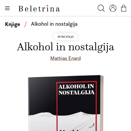
Skoči na vsebino
Knjige
Beletrina
Iskanje
Profil
Košar
Bralniki
Knjige
/
Alkohol in nostalgija
Darilni e-boni
NI NA VOLJO
Alkohol in nostalgija
Avtorji
Novice
Mathias Enard
Dogodki
Podkasti
Akcije
O nas
Beletrinini projekti
Kontakt