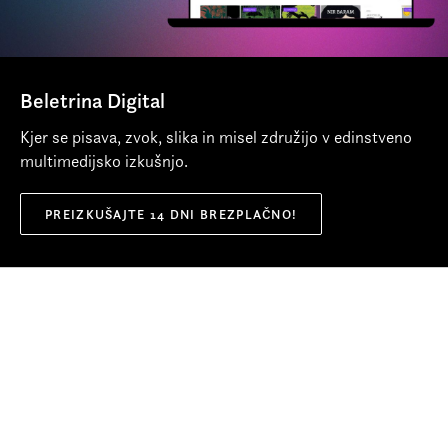
Goncourt
. Je erudistki analitik evropskih kultur in izjemen
poznavalec Bližnjega vzhoda.
Ob branju Énarda zvenijo sodobne
Več o avtorju
pritlehnosti, kot so naraščajoči
Beletrina Digital
populizmi, nacionalizmi, nestrpnost …,
Kjer se pisava, zvok, slika in misel združijo v edinstveno
še toliko bolj prostaško.
multimedijsko izkušnjo.
Delo
PREIZKUŠAJTE 14 DNI BREZPLAČNO!
Enard se bolj posveča atmosferam,
gneči na podzemni, ki jo je še trezen
težko prenašati, vse skupaj pa še
poslabšata neznanje cirilice in
zadetostna paranoja.
Mladina