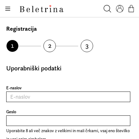
Skoči na vsebino
Beletrina
Iskanje
Profil
Košar
POTREBUJETE POMOČ?
01 200 37 00
Registracija
prodaja@beletrina.si
1
2
3
Uporabniški podatki
E-naslov
Geslo
Uporabite 8 ali več znakov z velikimi in mali črkami, vsaj eno številko
in vsaj enim simbolom