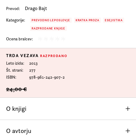
Drago Bajt
Prevod:
Kategorije:
PREVODNO LEPOSLOVJE
KRATKA PROZA
ESEJISTIKA
RAZPRODANE KNJIGE
Ocena bralcev:
TRDA VEZAVA
RAZPRODANO
Leto izida
2013
Št. strani
277
ISBN
978-961-242-907-2
24,00 €
O knjigi
Hrum časa
prinaša izbor iz avtorjeve proze in esejistike,
O avtorju
ki se v knjižni obliki slovenskemu bralcu predstavlja prvič.