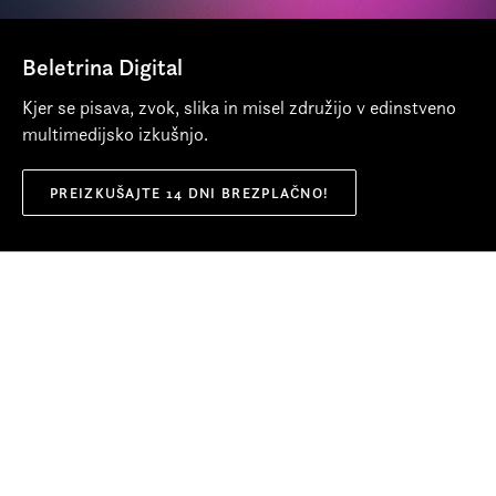
svojo poezijo se je vpisal v antologijo svetovnega
sveža interpretacija. Bukla
modernizma 20. stoletja. Poleg poezije je pisal tudi
Beletrina Digital
spominsko-avtobiografsko in potopisno prozo ter eseje.
Več o avtorju
Kjer se pisava, zvok, slika in misel združijo v edinstveno
multimedijsko izkušnjo.
PREIZKUŠAJTE 14 DNI BREZPLAČNO!