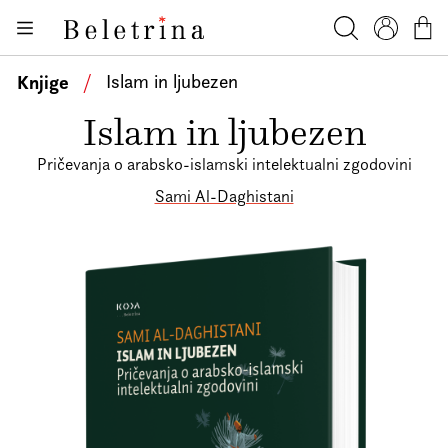
Skoči na vsebino
Knjige
Beletrina
Iskanje
Profil
Košar
Bralniki
Knjige
/
Islam in ljubezen
Darilni e-boni
Islam in ljubezen
Avtorji
Pričevanja o arabsko-islamski intelektualni zgodovini
Novice
Sami Al-Daghistani
Dogodki
Podkasti
Akcije
O nas
Beletrinini projekti
Kontakt