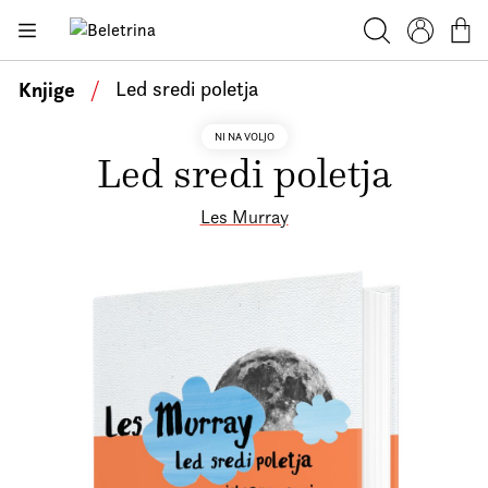
Skoči na vsebino
Beletrina
Knjige
Iskanje
Profil
Košar
Bralniki
Knjige
/
Led sredi poletja
Darilni e-boni
NI NA VOLJO
Led sredi poletja
Avtorji
Novice
Les Murray
Dogodki
Podkasti
Akcije
O nas
Beletrinini projekti
Kontakt