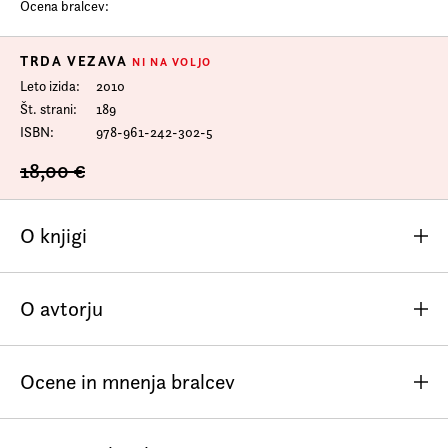
Ocena bralcev:
TRDA VEZAVA
NI NA VOLJO
Leto izida
2010
Št. strani
189
ISBN
978-961-242-302-5
18,00 €
O knjigi
Lesa Murrayja navdihujejo nostalgija za mladostjo na
O avtorju
deželi, za skrivnostmi in vrednotami življenja, sprotna
doživljanja dogajanja v njegovi deželi ali odmevi z
različnih strani sveta. Pestrost motivov in tém pesmi, iz
Ocene in mnenja bralcev
katerih nemalokrat diha močan socialni čut, je vir
priljubljenosti tega pesnika. Prepričljiv čar je
neposrednost, na videz preprosta poetičnost: kakor da