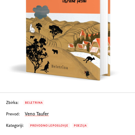
Prijava na e-novice
Foreign Rights
Zbirka:
BELETRINA
Veno Taufer
Prevod:
Kategoriji:
PREVODNO LEPOSLOVJE
POEZIJA