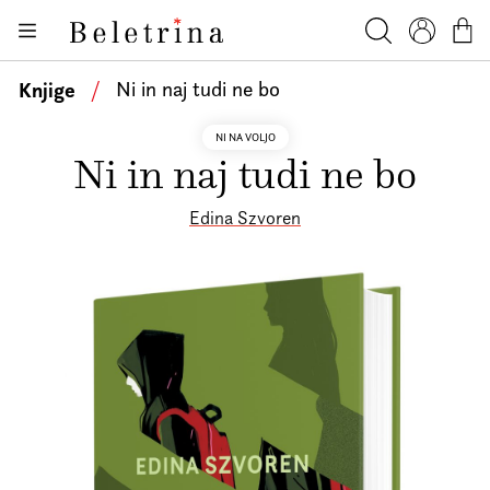
Skoči na vsebino
Knjige
Beletrina
Iskanje
Profil
Košar
Bralniki
Knjige
/
Ni in naj tudi ne bo
Darilni e-boni
NI NA VOLJO
Ni in naj tudi ne bo
Avtorji
Novice
Edina Szvoren
Dogodki
Podkasti
Akcije
O nas
Beletrinini projekti
Kontakt