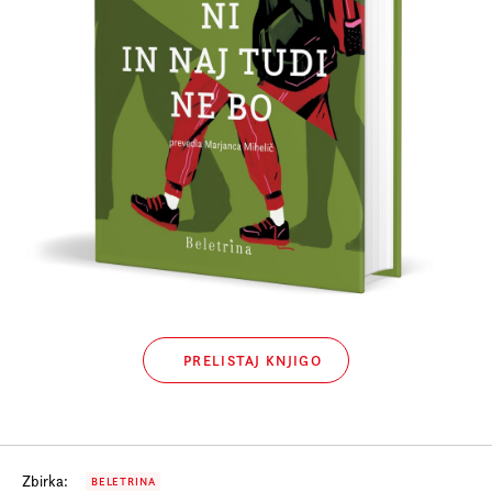
Prijava na e-novice
Foreign Rights
PRELISTAJ KNJIGO
Zbirka:
BELETRINA