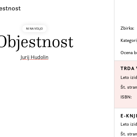
estnost
Zbirka:
NI NA VOLJO
Objestnost
Kategorij
Ocena br
Jurij Hudolin
TRDA
Leto izi
Št. stran
ISBN
E-KNJ
Leto izi
Št. stran