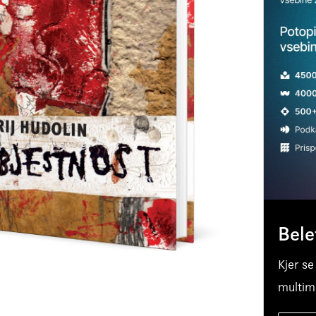
Bele
Kjer se
multime