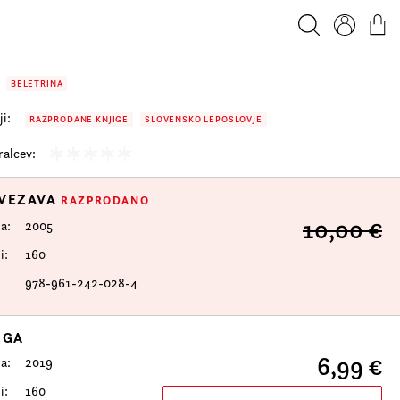
Iskanje
Profil
Košar
BELETRINA
i:
RAZPRODANE KNJIGE
SLOVENSKO LEPOSLOVJE
alcev:
 VEZAVA
RAZPRODANO
10,00 €
da
2005
i
160
978-961-242-028-4
IGA
6,99 €
da
2019
i
160