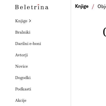
Skoči na vsebino
Knjige
/
Obj
Beletrina
Knjige
Bralniki
Darilni e-boni
Avtorji
Novice
Dogodki
Podkasti
Akcije