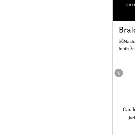
PRE
Bral
Čas l
Jur