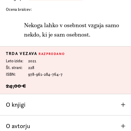
Prijava na e-novice
Ocena bralcev:
Foreign Rights
Nekoga lahko v osebnost vzgaja samo
nekdo, ki je sam osebnost.
TRDA VEZAVA
RAZPRODANO
Leto izida
2021
Št. strani
228
ISBN
978-961-284-764-7
24,00 €
O knjigi
Eden najpomembnejših filozofov in psihologov 20.
O avtorju
stoletja, utemeljitelj analitične psihologije Carl Gustav