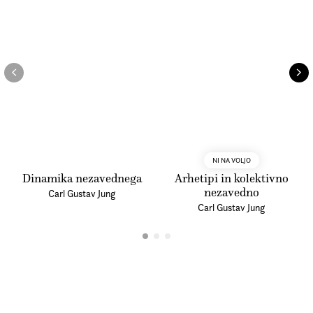
pri razumevanju nekaterih vzorcev in pojavov, ki jih
zaznavamo še iz otroštva. Jung s svojim pisanjem
obenem pokaže, kako pomemben za analiziranje
posameznika in njegovega vedenja je celoten kontekst
človekovega otroštva, odraščanja in odraslosti, ter še
enkrat dokaže, zakaj velja za temeljno osebnost na
področju psihologije.
NI NA VOLJO
Dinamika nezavednega
Arhetipi in kolektivno
nezavedno
Carl Gustav Jung
Carl Gustav Jung