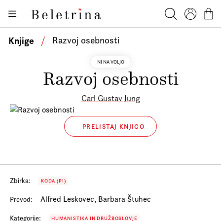
Skoči na vsebino
Knjige
Beletrina
Iskanje
Profil
Košar
Bralniki
Knjige
/
Razvoj osebnosti
Darilni e-boni
NI NA VOLJO
Razvoj osebnosti
Avtorji
Novice
Carl Gustav Jung
Dogodki
PRELISTAJ KNJIGO
Podkasti
Akcije
O nas
Zbirka:
KODA (PI)
Beletrinini projekti
Alfred Leskovec, Barbara Štuhec
Prevod:
Kontakt
Kategorije:
HUMANISTIKA IN DRUŽBOSLOVJE