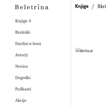
Skoči na vsebino
Knjige
/
Skri
Beletrina
Knjige
Bralniki
Darilni e-boni
Avtorji
Novice
Dogodki
Podkasti
Akcije