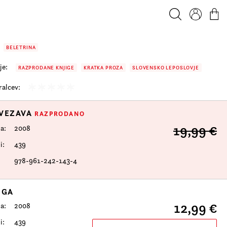
Iskanje
Profil
Košar
BELETRINA
je:
RAZPRODANE KNJIGE
KRATKA PROZA
SLOVENSKO LEPOSLOVJE
alcev:
 VEZAVA
RAZPRODANO
19,99 €
da
2008
i
439
978-961-242-143-4
IGA
12,99 €
da
2008
i
439