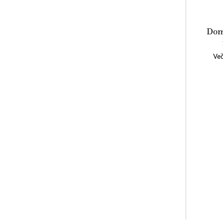
Dom
Več