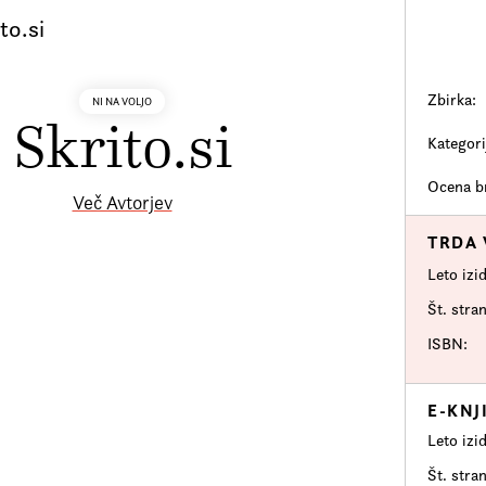
to.si
Zbirka:
NI NA VOLJO
Skrito.si
Kategori
Ocena br
Več Avtorjev
TRDA
Leto izi
Št. stran
ISBN
E-KNJ
Leto izi
Št. stran