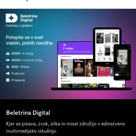
und zu reisen.
svetovne uspešnice, romana Tat umetnin (2007). Rojen je
bil v New Havenu v Connecticutu, potem ko je bival v
številnih evropskih mestih, pa se je z družino ustalil v
Morda bo zvenelo nenavadno, toda
Kamniku.
zame je Slovenija dežela priložnosti.
Rad si zamišljam, da sem srednje velika
Več o avtorju
riba v zelo majhni luži.
Noah Charney v intervjuju za Delo
Ena od reči, ki sem se jih moral naučiti
, je, da je približno zadnja reč, o kateri
si želijo Slovenci pogovarjati zvečer ob
pivu, njihovo delo. V mojih prejšnjih
Beletrina Digital
okoljih je bilo ravno nasprotno. Ljudje
Kjer se pisava, zvok, slika in misel združijo v edinstveno
so se hoteli pogovarjati samo o tem, ker
multimedijsko izkušnjo.