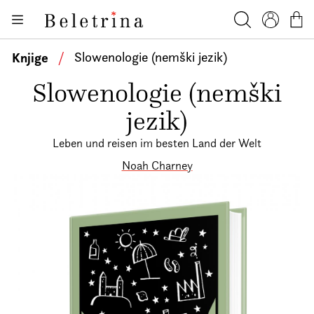
Skoči na vsebino
Knjige
Beletrina
Iskanje
Profil
Košar
Bralniki
Knjige
/
Slowenologie (nemški jezik)
Darilni e-boni
Slowenologie (nemški
Avtorji
jezik)
Novice
Leben und reisen im besten Land der Welt
Dogodki
Noah Charney
Podkasti
Akcije
O nas
Beletrinini projekti
Kontakt