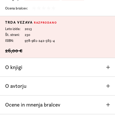
Prijava na e-novice
Ocena bralcev:
Foreign Rights
TRDA VEZAVA
RAZPRODANO
Leto izida
2013
Št. strani
230
ISBN
978-961-242-565-4
26,00 €
O knjigi
Hemingway je kratko zgodbo primerjal z ledeno goro: kar
O avtorju
je vidno, je vedno manjše od tistega, kar je skrito pod
vodo. Kratke zgodbe kultnega čilskega pisatelja Roberta
Bolaña so mogočni literarni icebergi. Njegove zgodbe so
Ocene in mnenja bralcev
otipljive, težke in trdne, obenem pa se v njihovi srži
Roberto Bolaño (1953 – 2003) se je rodil v Santiagu v
pretakajo skrivnostne sile, ki v mnogoterih podobah