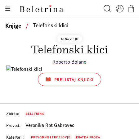
Skoči na vsebino
Knjige
Beletrina
Iskanje
Profil
Košar
Bralniki
Knjige
/
Telefonski klici
Darilni e-boni
NI NA VOLJO
Telefonski klici
Avtorji
Novice
Roberto Bolano
Dogodki
PRELISTAJ KNJIGO
Podkasti
Akcije
O nas
Zbirka:
BELETRINA
Beletrinini projekti
Veronika Rot Gabrovec
Prevod:
Kontakt
Kategoriji:
PREVODNO LEPOSLOVJE
KRATKA PROZA