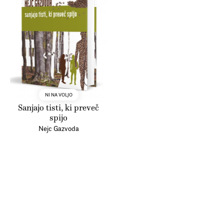
pajkov, ki kot lajtmotiv romana
najverjetneje utelešajo freudovski
koncept »grozljivega« (das
Unheimliche). S premišljenimi rezi in
skrbno sestavljenimi pripovednimi
enotami avtor popelje bralca na
NI NA VOLJO
potovanje, ki ga ne bo mogoče tako
Sanjajo tisti, ki preveč
zlahka pozabiti. Ana Geršak
spijo
Nejc Gazvoda