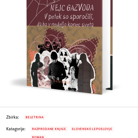
Prijava na e-novice
Foreign Rights
Zbirka:
BELETRINA
Kategorije:
RAZPRODANE KNJIGE
SLOVENSKO LEPOSLOVJE
ROMAN