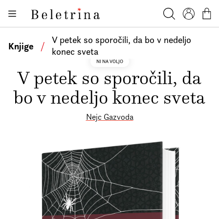
Skoči na vsebino
Knjige
Beletrina
Iskanje
Profil
Košar
Bralniki
V petek so sporočili, da bo v nedeljo
Knjige
/
konec sveta
Darilni e-boni
NI NA VOLJO
V petek so sporočili, da
Avtorji
bo v nedeljo konec sveta
Novice
Dogodki
Nejc Gazvoda
Podkasti
Akcije
O nas
Beletrinini projekti
Kontakt