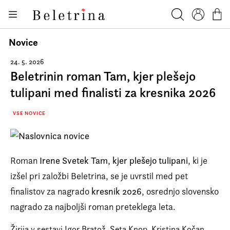
Skoči na vsebino
Knjige
Beletrina
Iskanje
Profil
Košar
Bralniki
Novice
Darilni e-boni
24. 5. 2026
Beletrinin roman Tam, kjer plešejo
Avtorji
tulipani med finalisti za kresnika 2026
Novice
VSE NOVICE
Dogodki
Podkasti
Akcije
Roman
Irene Svetek
Tam, kjer plešejo tulipani
,
ki je
izšel pri založbi Beletrina, se je uvrstil med pet
O nas
finalistov za nagrado
kresnik 2026
, osrednjo slovensko
Beletrinini projekti
nagrado za najboljši roman preteklega leta.
Kontakt
Žirija v sestavi Igor Bratož, Seta Knop, Kristina Kočan,