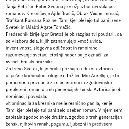
Prijava na e-novice
Tanja Petrič in Peter Svetina je v ožji izbor uvrstila pet
romanov: Kresničevje Ajde Bračič, Obraz Vesne Lemaić,
Foreign Rights
Trafikant Romana Rozine, Tam, kjer plešejo tulipani Irene
Svetek in Ušabti Agate Tomažič.
Predsednik žirije Igor Bratož je ob razglasitvi poudaril, da
so v izboru dela, ki jih zaznamujejo »moč uvida,
inventivnost, slogovna odličnost in rafinirano
razumevanje sveta«, letošnji nabor pa je označil za
»veseli bralski praznik«.
Za Ireno Svetek, ki jo bralci poznajo tudi kot avtorico
uspešne kriminalne trilogije o tožilcu Miu Aurelliju, je to
pomembno priznanje za njen intimni in zgodovinsko
prepleteni roman o treh generacijah žensk. Avtorica je ob
nominaciji povedala:
»Nominacija za kresnika me je resnično ganila, ker je
Tam, kjer plešejo tulipani zelo oseben roman. V njem sem
zapisala zgodbo svoje družine, zgodbo o treh generacijah
žensk, njihovih ranah, pogumu, ljubezni in predvsem