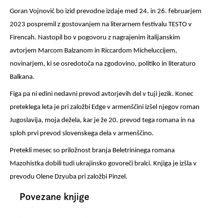
Goran Vojnović bo izid prevodne izdaje med 24. in 26. februarjem
2023 pospremil z gostovanjem na
literarnem festivalu TESTO v
Firencah
. Nastopil bo v pogovoru z nagrajenim italijanskim
avtorjem
Marcom Balzanom
in
Riccardom Micheluccijem
,
novinarjem, ki se osredotoča na zgodovino, politiko in literaturo
Balkana.
Figa pa ni edini nedavni prevod avtorjevih del v tuji jezik. Konec
preteklega leta je pri založbi
Edge
v armenščini izšel njegov roman
Jugoslavij
a
, moja dežela, kar je že 20. prevod tega romana in na
sploh prvi prevod slovenskega dela v armenščino.
Pretekli mesec so priložnost branja Beletrininega romana
Mazohistka
dobili tudi ukrajinsko govoreči bralci. Knjiga je izšla v
prevodu
Olene Dzyuba
pri založbi
Pinzel
.
Povezane knjige