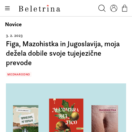
Skoči na vsebino
Knjige
Beletrina
Iskanje
Profil
Košar
Bralniki
Novice
Darilni e-boni
3. 2. 2023
Figa, Mazohistka in Jugoslavija, moja
Avtorji
dežela dobile svoje tujejezične
Novice
prevode
Dogodki
MEDNARODNO
Podkasti
Akcije
O nas
Beletrinini projekti
Kontakt