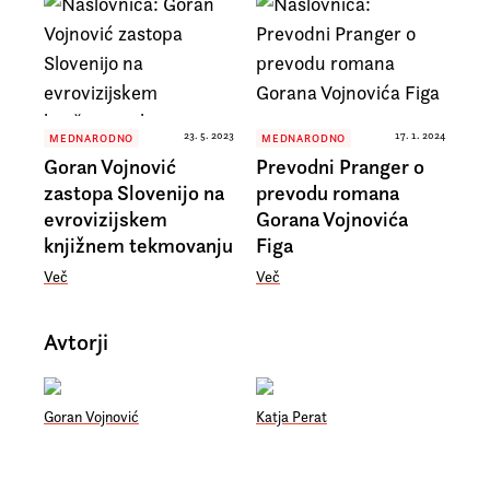
23. 5. 2023
17. 1. 2024
MEDNARODNO
MEDNARODNO
Goran Vojnović
Prevodni Pranger o
zastopa Slovenijo na
prevodu romana
evrovizijskem
Gorana Vojnovića
knjižnem tekmovanju
Figa
Več
Več
Avtorji
Goran Vojnović
Katja Perat