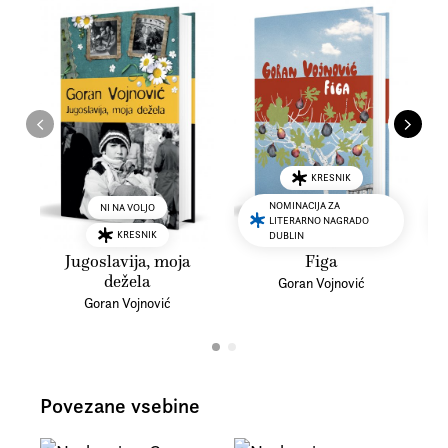
KRESNIK
NOMINACIJA ZA
NI NA VOLJO
LITERARNO NAGRADO
KRESNIK
DUBLIN
Jugoslavija, moja
Figa
dežela
Goran Vojnović
Goran Vojnović
Povezane vsebine