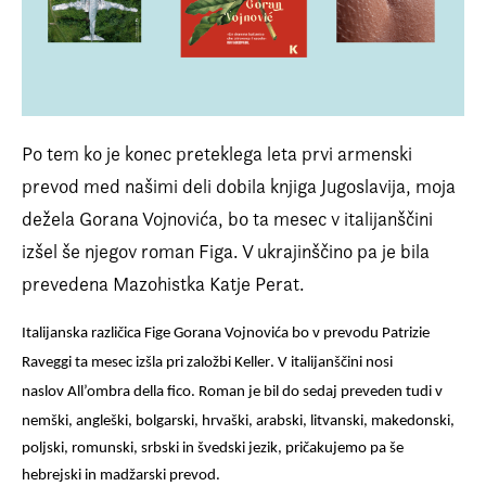
Prijava na e-novice
Foreign Rights
Po tem ko je konec preteklega leta prvi armenski
prevod med našimi deli dobila knjiga Jugoslavija, moja
dežela Gorana Vojnovića, bo ta mesec v italijanščini
izšel še njegov roman Figa. V ukrajinščino pa je bila
prevedena Mazohistka Katje Perat.
Italijanska različica
Fige Gorana Vojnovića
bo v prevodu
Patrizie
Raveggi
ta mesec izšla pri založbi
Keller
. V italijanščini nosi
naslov
All’ombra della fico.
Roman je bil do sedaj preveden tudi v
nemški, angleški, bolgarski, hrvaški, arabski, litvanski, makedonski,
poljski, romunski, srbski in švedski jezik, pričakujemo pa še
hebrejski in madžarski prevod.