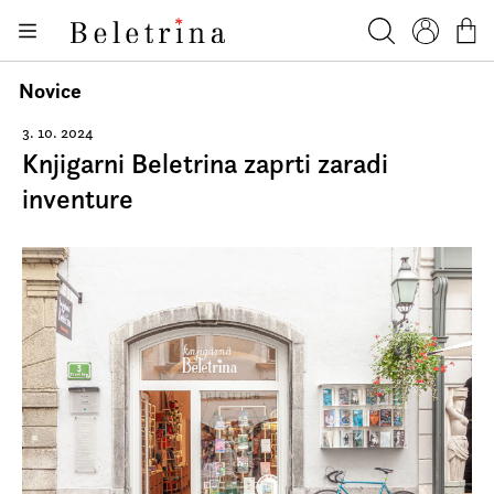
Skoči na vsebino
Knjige
Beletrina
Iskanje
Profil
Košar
Bralniki
Novice
Darilni e-boni
3. 10. 2024
Knjigarni Beletrina zaprti zaradi
Avtorji
inventure
Novice
Dogodki
Podkasti
Akcije
O nas
Beletrinini projekti
Kontakt