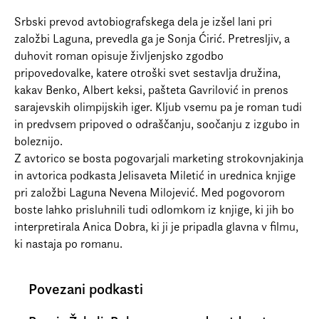
Prijava na e-novice
Srbski prevod avtobiografskega dela je izšel lani pri
Foreign Rights
založbi Laguna, prevedla ga je Sonja Ćirić. Pretresljiv, a
duhovit roman opisuje življenjsko zgodbo
pripovedovalke, katere otroški svet sestavlja družina,
kakav Benko, Albert keksi, pašteta Gavrilović in prenos
sarajevskih olimpijskih iger. Kljub vsemu pa je roman tudi
in predvsem pripoved o odraščanju, soočanju z izgubo in
boleznijo.
Z avtorico se bosta pogovarjali marketing strokovnjakinja
in avtorica podkasta Jelisaveta Miletić in urednica knjige
pri založbi Laguna Nevena Milojević. Med pogovorom
boste lahko prisluhnili tudi odlomkom iz knjige, ki jih bo
interpretirala Anica Dobra, ki ji je pripadla glavna v filmu,
ki nastaja po romanu.
Povezani podkasti