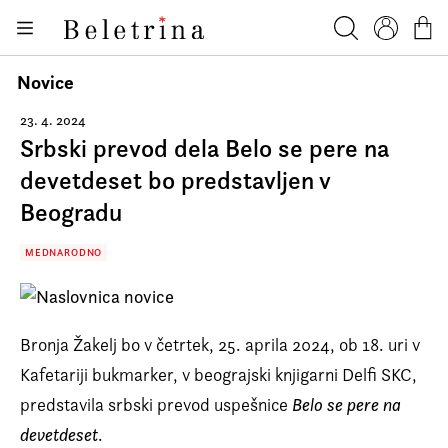
Skoči na vsebino
Knjige
Beletrina
Iskanje
Profil
Košar
Bralniki
Novice
Darilni e-boni
23. 4. 2024
Srbski prevod dela Belo se pere na
Avtorji
devetdeset bo predstavljen v
Novice
Beogradu
Dogodki
MEDNARODNO
Podkasti
Akcije
Bronja Žakelj bo v četrtek, 25. aprila 2024, ob 18. uri v
O nas
Kafetariji bukmarker, v beograjski knjigarni Delfi SKC,
Beletrinini projekti
predstavila srbski prevod uspešnice
Belo se pere na
Kontakt
devetdeset
.