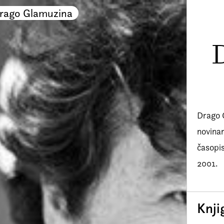
rago Glamuzina
Drago G
novinar
časopis
2001.
Knji