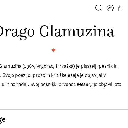
Iskanje
Profil
Košar
Drago Glamuzina
lamuzina (1967, Vrgorac, Hrvaška) je pisatelj, pesnik in
. Svojo poezijo, prozo in kritiške eseje je objavljal v
ju in na radiu. Svoj pesniški prvenec
Mesarji
je objavil leta
ge