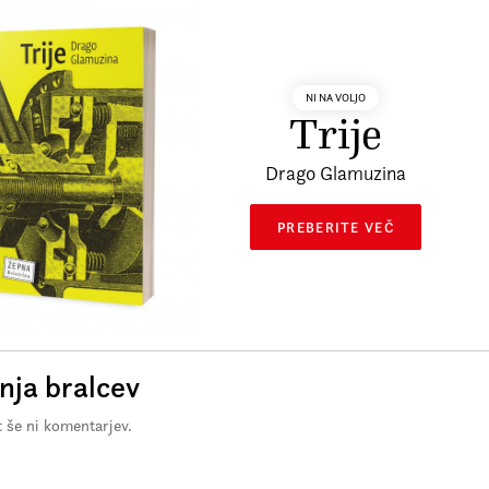
NI NA VOLJO
Trije
Drago Glamuzina
PREBERITE VEČ
ja bralcev
 še ni komentarjev.