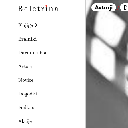
Skoči na vsebino
Avtorji
/
D
Beletrina
Knjige
Bralniki
Darilni e-boni
Avtorji
Novice
Dogodki
Podkasti
Akcije