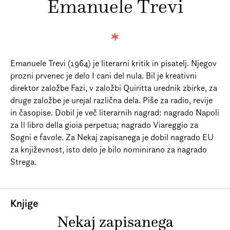
Emanuele Trevi
Prijava na e-novice
Foreign Rights
Emanuele Trevi (1964) je literarni kritik in pisatelj. Njegov
prozni prvenec je delo I cani del nula. Bil je kreativni
direktor založbe Fazi, v založbi Quiritta urednik zbirke, za
druge založbe je urejal različna dela. Piše za radio, revije
in časopise. Dobil je več literarnih nagrad: nagrado Napoli
za Il libro della gioia perpetua; nagrado Viareggio za
Sogni e favole. Za Nekaj zapisanega je dobil nagrado EU
za književnost, isto delo je bilo nominirano za nagrado
Strega.
Knjige
Nekaj zapisanega