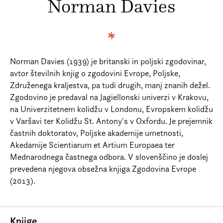
Norman Davies
Prijava na e-novice
Foreign Rights
Norman Davies (1939) je britanski in poljski zgodovinar,
avtor številnih knjig o zgodovini Evrope, Poljske,
Združenega kraljestva, pa tudi drugih, manj znanih dežel.
Zgodovino je predaval na Jagiellonski univerzi v Krakovu,
na Univerzitetnem kolidžu v Londonu, Evropskem kolidžu
v Varšavi ter Kolidžu St. Antony's v Oxfordu. Je prejemnik
častnih doktoratov, Poljske akademije umetnosti,
Akedamije Scientiarum et Artium Europaea ter
Mednarodnega častnega odbora. V slovenščino je doslej
prevedena njegova obsežna knjiga Zgodovina Evrope
(2013).
Knjige