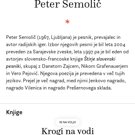
Peter Semolič
Prijava na e-novice
Foreign Rights
Peter Semolič (1967, Ljubljana) je pesnik, prevajalec in
avtor radijskih iger. Izbor njegovih pesmi je bil leta 2004
preveden za Sarajevske zveske, leta 1997 pa je bil eden od
avtorjev slovensko-francoske knjige
Štirje slovenski
pesniki
, skupaj z Danetom Zajcem, Nikom Grafenauerjem
in Vero Pejović. Njegova poezija je prevedena v več tujih
jezikov. Prejel je več nagrad, med njimi Jenkovo nagrado,
nagrado Vilenica in nagrado Prešernovega sklada.
Knjige
NI NA VOLJO
Krogi na vodi