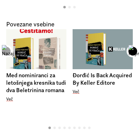
nadaljevanje upraviči pričakovanja in poskrbi za še eno
romaneskno poslastico izpod peresa literarne zvezde.
Povezane vsebine
Med nominiranci za
Đorđić Is Back Acquired
letošnjega kresnika tudi
By Keller Editore
dva Beletrinina romana
Več
Več