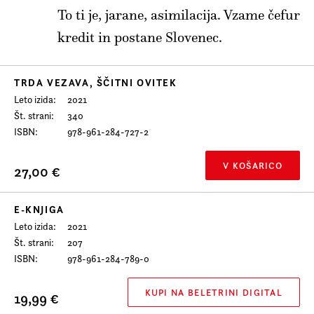
Prijava na e-novice
To ti je, jarane, asimilacija. Vzame čefur
Foreign Rights
kredit in postane Slovenec.
TRDA VEZAVA, ŠČITNI OVITEK
Leto izida
2021
Št. strani
340
ISBN
978-961-284-727-2
V KOŠARICO
27,00 €
E-KNJIGA
Leto izida
2021
Št. strani
207
ISBN
978-961-284-789-0
KUPI NA BELETRINI DIGITAL
19,99 €