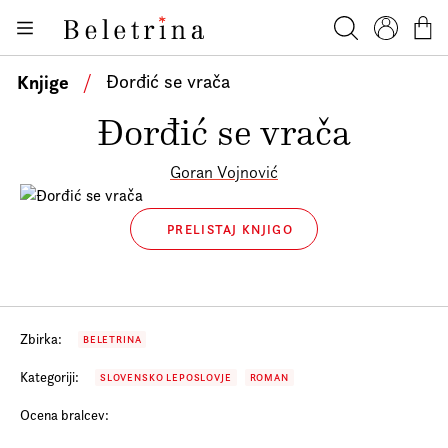
Skoči na vsebino
Knjige
Beletrina
Iskanje
Profil
Košar
Bralniki
Knjige
/
Đorđić se vrača
Darilni e-boni
Đorđić se vrača
Avtorji
Goran Vojnović
Novice
Dogodki
PRELISTAJ KNJIGO
Podkasti
Akcije
Zbirka:
BELETRINA
O nas
Kategoriji:
SLOVENSKO LEPOSLOVJE
ROMAN
Beletrinini projekti
Ocena bralcev:
Kontakt