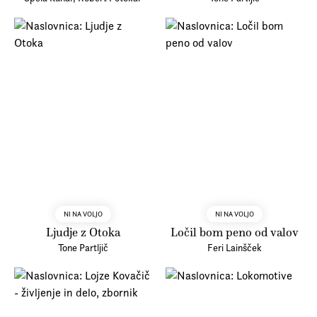
NI NA VOLJO
NI NA VOLJO
Ljudje z Otoka
Ločil bom peno od valov
Tone Partljič
Feri Lainšček