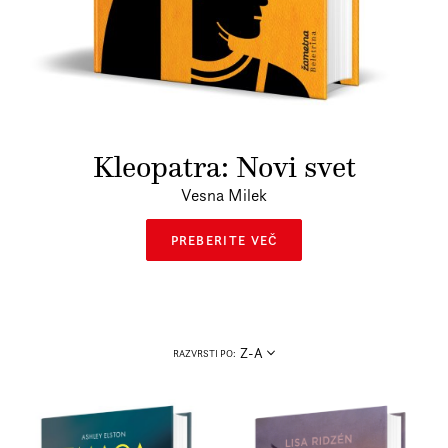
Prijava na e-novice
Foreign Rights
Kleopatra: Novi svet
Vesna Milek
PREBERITE VEČ
Z-A
RAZVRSTI PO: