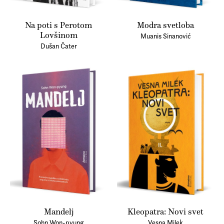
Na poti s Perotom
Modra svetloba
Lovšinom
Muanis Sinanović
Dušan Čater
Mandelj
Kleopatra: Novi svet
Sohn Won-pyung
Vesna Milek