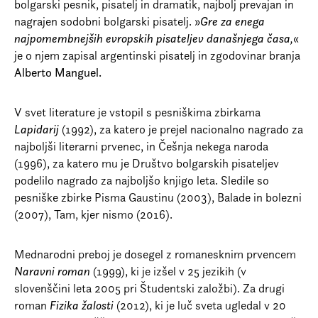
bolgarski pesnik, pisatelj in dramatik, najbolj prevajan in
nagrajen sodobni bolgarski pisatelj. »
Gre za enega
najpomembnejših evropskih pisateljev današnjega časa,
«
je o njem zapisal argentinski pisatelj in zgodovinar branja
Alberto Manguel.
V svet literature je vstopil s pesniškima zbirkama
Lapidarij
(1992), za katero je prejel nacionalno nagrado za
najboljši literarni prvenec, in Češnja nekega naroda
(1996), za katero mu je Društvo bolgarskih pisateljev
podelilo nagrado za najboljšo knjigo leta. Sledile so
pesniške zbirke Pisma Gaustinu (2003), Balade in bolezni
(2007), Tam, kjer nismo (2016).
Mednarodni preboj je dosegel z romanesknim prvencem
Naravni roman
(1999), ki je izšel v 25 jezikih (v
slovenščini leta 2005 pri Študentski založbi). Za drugi
roman
Fizika žalosti
(2012), ki je luč sveta ugledal v 20