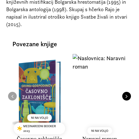
književnih mistifikacij Bolgarska hrestomatija (1995) in
Bolgarska antologija (1998). Skupaj s hčerko Rajo je
napisal in ilustriral otroško knjigo Svatbe živali in stvari
(2015).
Povezane knjige
NI NA VOLJO
MEDNARODNI BOOKER
2023
NI NA VOLJO
Časovno zaklonišče
Naravni roman