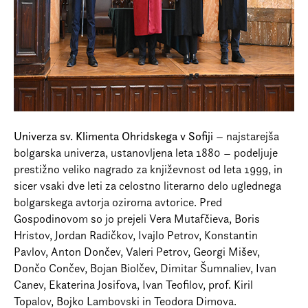
Univerza sv. Klimenta Ohridskega v Sofiji
– najstarejša
bolgarska univerza, ustanovljena leta 1880 – podeljuje
prestižno veliko nagrado za književnost od leta 1999, in
sicer vsaki dve leti za celostno literarno delo uglednega
bolgarskega avtorja oziroma avtorice. Pred
Gospodinovom so jo prejeli Vera Mutafčieva, Boris
Hristov, Jordan Radičkov, Ivajlo Petrov, Konstantin
Pavlov, Anton Dončev, Valeri Petrov, Georgi Mišev,
Dončo Cončev, Bojan Biolčev, Dimitar Šumnaliev, Ivan
Canev, Ekaterina Josifova, Ivan Teofilov, prof. Kiril
Topalov, Bojko Lambovski in Teodora Dimova.