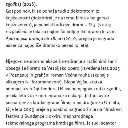
zgodbe)
(2018).
Gospodinov, ki se ponaša tudi z doktoratom iz
književnosti (doktoriral je na temo filma v bolgarski
književnosti), je napisal tudi dve drami –
D. J.
(2004;
razglašena je bila za najboljšo bolgarsko dramo leta) in
Apokalipsa prihaja ob 18. uri
(2010; prejela je nagrado
asker za najboljše dramsko besedilo leta).
Njegovo neumorno eksperimentiranje z različnimi žanri
obsega še libreto za Vesoljsko opero (izvedena leta 2015
v Poznanu) in grafični roman Večna muha (skupaj s
slikarjem N. Toromanovom). Slepa Vajša, kratka
animacija v režiji Teodora Uševa po njegovi kratki zgodbi,
je bila leta 2017 nominirana za oskarja. Je tudi avtor
scenarijev za kratke igrane filme, med drugim za Omleto,
ki je leta 2009 prejela posebno nagrado žirije na filmskem
festivalu Sundance v okviru mednarodnega
tekmovalnega programa kratkega filma. Je tudi soavtor