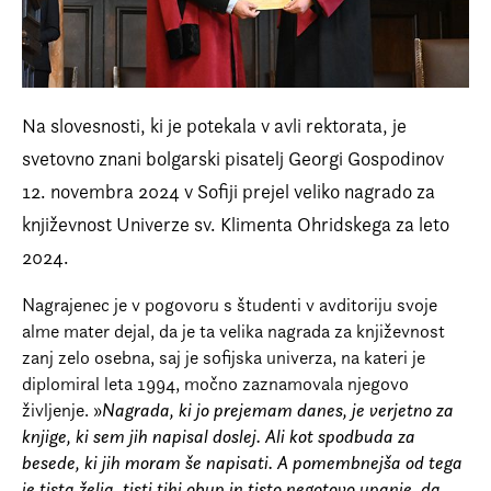
Prijava na e-novice
Foreign Rights
Na slovesnosti, ki je potekala v avli rektorata, je
svetovno znani bolgarski pisatelj Georgi Gospodinov
12. novembra 2024 v Sofiji prejel veliko nagrado za
književnost Univerze sv. Klimenta Ohridskega za leto
2024.
Nagrajenec je v pogovoru s študenti v avditoriju svoje
alme mater dejal, da je ta velika nagrada za književnost
zanj zelo osebna, saj je sofijska univerza, na kateri je
diplomiral leta 1994, močno zaznamovala njegovo
življenje. »
Nagrada, ki jo prejemam danes, je verjetno za
knjige, ki sem jih napisal doslej. Ali kot spodbuda za
besede, ki jih moram še napisati. A pomembnejša od tega
je tista želja, tisti tihi obup in tisto negotovo upanje, da