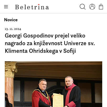
Skoči na vsebino
Knjige
Beletrina
Iskanje
Profil
Košar
Bralniki
Novice
Darilni e-boni
13. 11. 2024
Georgi Gospodinov prejel veliko
Avtorji
nagrado za književnost Univerze sv.
Novice
Klimenta Ohridskega v Sofiji
Dogodki
Podkasti
Akcije
O nas
Beletrinini projekti
Kontakt