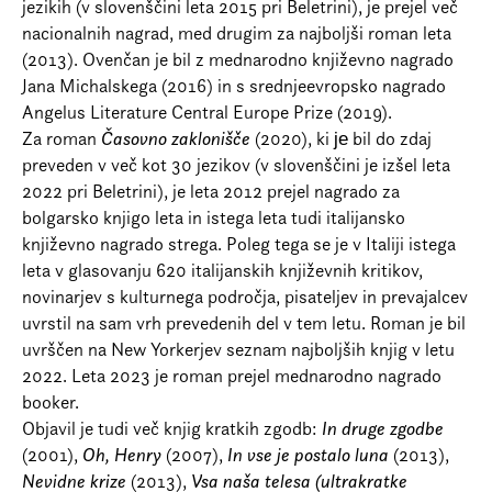
jezikih (v slovenščini leta 2015 pri Beletrini), je prejel več
nacionalnih nagrad, med drugim za najboljši roman leta
(2013). Ovenčan je bil z mednarodno književno nagrado
Jana Michalskega (2016) in s srednjeevropsko nagrado
Angelus Literature Central Europe Prize (2019).
Za roman
Časovno zaklonišče
(2020), ki је bil do zdaj
preveden v več kot 30 jezikov (v slovenščini je izšel leta
2022 pri Beletrini), je leta 2012 prejel nagrado za
bolgarsko knjigo leta in istega leta tudi italijansko
književno nagrado strega. Poleg tega se je v Italiji istega
leta v glasovanju 620 italijanskih književnih kritikov,
novinarjev s kulturnega področja, pisateljev in prevajalcev
uvrstil na sam vrh prevedenih del v tem letu. Roman je bil
uvrščen na New Yorkerjev seznam najboljših knjig v letu
2022. Leta 2023 je roman prejel mednarodno nagrado
booker.
Objavil je tudi več knjig kratkih zgodb:
In druge zgodbe
(2001),
Oh, Henry
(2007),
In vse je postalo luna
(2013),
Nevidne krize
(2013),
Vsa naša telesa (ultrakratke