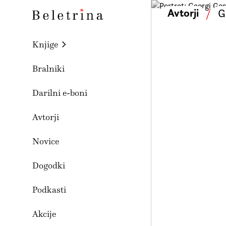
Skoči na vsebino
Avtorji
/
G
Beletrina
Knjige
Bralniki
Darilni e-boni
Avtorji
Novice
Dogodki
Podkasti
Akcije