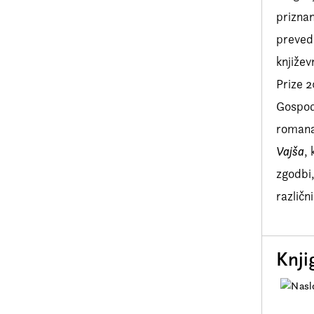
priznan
prevede
književ
Prize 2
Gospodi
romana,
Vajša
,
zgodbi,
različn
Knji