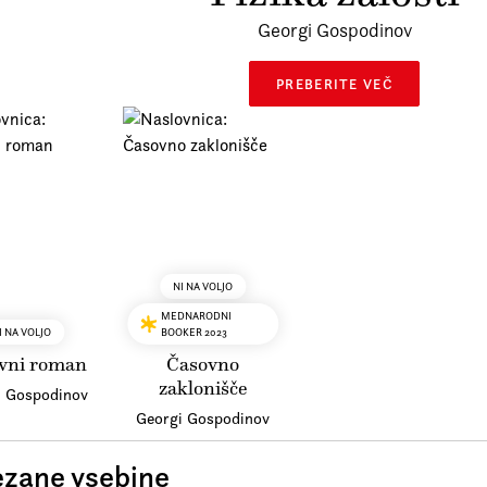
Georgi Gospodinov
PREBERITE VEČ
NI NA VOLJO
MEDNARODNI
I NA VOLJO
BOOKER 2023
vni roman
Časovno
zaklonišče
i Gospodinov
Georgi Gospodinov
zane vsebine