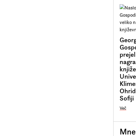
Georg
Gosp
prejel
nagra
knjiž
Unive
Klime
Ohrid
Sofiji
Več
Mnen