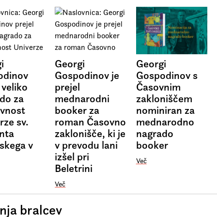
i
Georgi
Georgi
odinov
Gospodinov je
Gospodinov s
 veliko
prejel
Časovnim
do za
mednarodni
zakloniščem
evnost
booker za
nominiran za
rze sv.
roman Časovno
mednarodno
nta
zaklonišče, ki je
nagrado
skega v
v prevodu lani
booker
izšel pri
Več
Beletrini
Več
ja bralcev