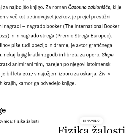
j za najboljšo knjigo. Za roman
Časovno zaklonišče
, ki je
n v več kot petindvajset jezikov, je prejel prestižni
ni nagradi – nagrado booker (The International Booker
023) in in nagrado strega (Premio Strega Europeo).
nov piše tudi poezijo in drame, je avtor grafičnega
 nekaj knjig kratkih zgodb in libreta za opero.
Slepa
 kratki animirani film, narejen po njegovi istoimenski
 je bil leta 2017 v najožjem izboru za oskarja. Živi v
ih krajih, kamor ga odvedejo knjige.
ge
NI NA VOLJO
Fizika žalosti