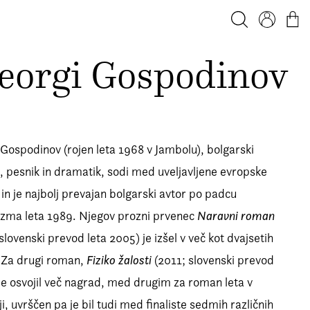
Iskanje
Profil
Košar
eorgi Gospodinov
Gospodinov (rojen leta 1968 v Jambolu), bolgarski
j, pesnik in dramatik, sodi med uveljavljene evropske
 in je najbolj prevajan bolgarski avtor po padcu
zma leta 1989. Njegov prozni prvenec
Naravni roman
slovenski prevod leta 2005) je izšel v več kot dvajsetih
. Za drugi roman,
Fiziko žalosti
(2011; slovenski prevod
je osvojil več nagrad, med drugim za roman leta v
ji, uvrščen pa je bil tudi med finaliste sedmih različnih