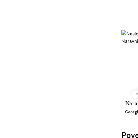
N
Nara
Georg
Pove