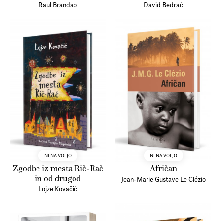
Raul Brandao
David Bedrač
NI NA VOLJO
NI NA VOLJO
Zgodbe iz mesta Rič-Rač
Afričan
in od drugod
Jean-Marie Gustave Le Clézio
Lojze Kovačič