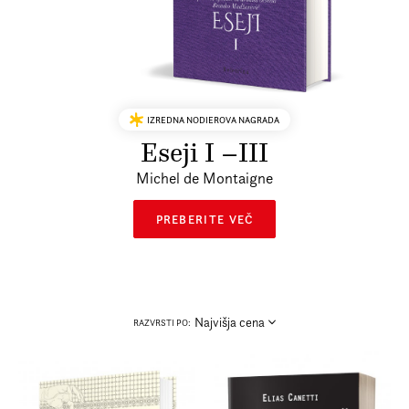
Prijava na e-novice
Foreign Rights
IZREDNA NODIEROVA NAGRADA
Eseji I –III
Michel de Montaigne
PREBERITE VEČ
Najvišja cena
RAZVRSTI PO: