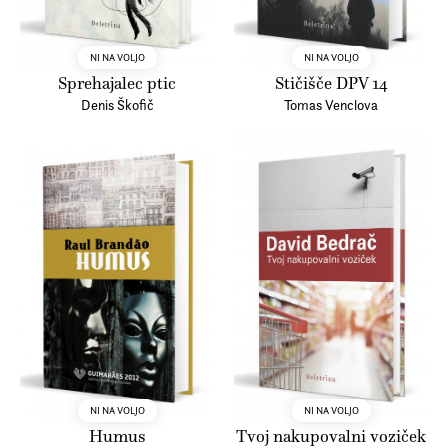
NI NA VOLJO
NI NA VOLJO
Sprehajalec ptic
Stičišče DPV 14
Denis Škofič
Tomas Venclova
NI NA VOLJO
NI NA VOLJO
Humus
Tvoj nakupovalni voziček