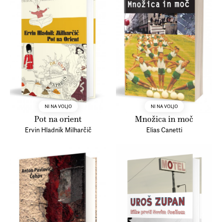
NI NA VOLJO
NI NA VOLJO
Pot na orient
Množica in moč
Ervin Hladnik Milharčič
Elias Canetti