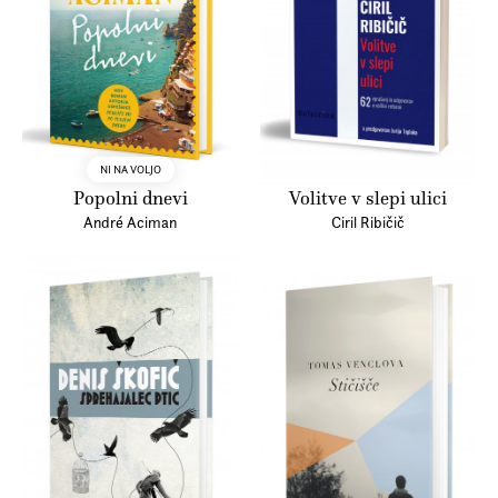
NI NA VOLJO
Popolni dnevi
Volitve v slepi ulici
André Aciman
Ciril Ribičič