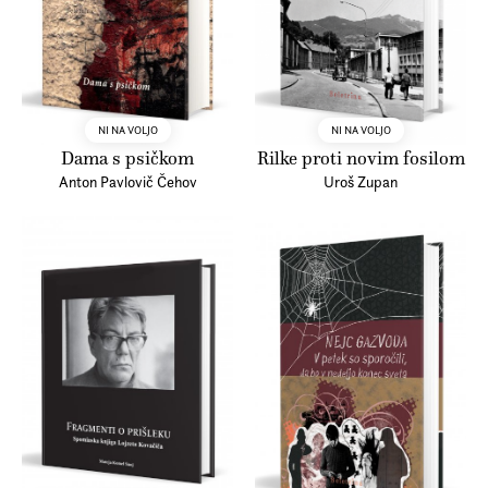
NI NA VOLJO
NI NA VOLJO
Dama s psičkom
Rilke proti novim fosilom
Anton Pavlovič Čehov
Uroš Zupan