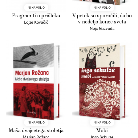
NI NA VOLJO
NI NA VOLJO
Fragmenti o prišleku
V petek so sporočili, da bo
v nedeljo konec sveta
Lojze Kovačič
Nejc Gazvoda
NI NA VOLJO
NI NA VOLJO
Maša dvajsetega stoletja
Mobi
Marjan Rožanc
Ingo Schulze